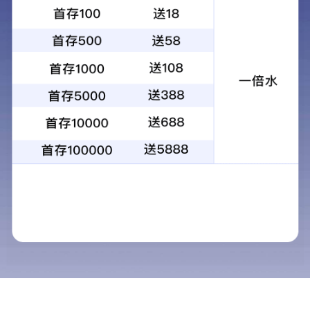
关于我们
产品展示
幕墙
钢结构
彩钢房
防火涂料
观光电梯
阳光通道
阳光房
球形网架
彩钢板
精品工程
新闻中心
联系我们