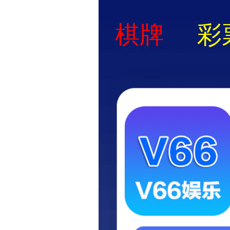
您好，欢迎进入
内部绝密传真
！
网站地图
关于我们
联系我们
全国咨询热线：
15110379147
网站首页