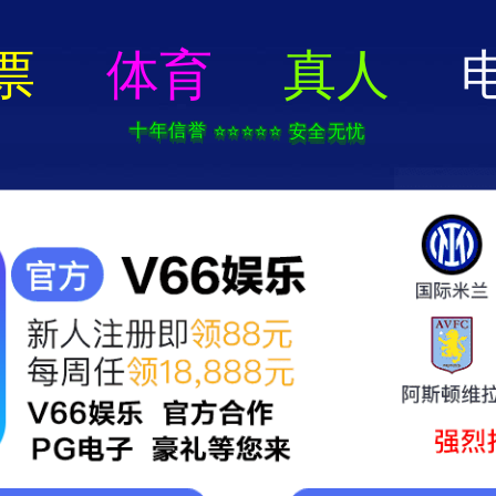
内部绝密传真-全年资料免费大全